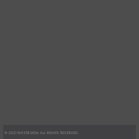
Way Design
(21) 3325-0077 / 2529-2157
Way Corporate
(21) 2491-8496
Way Garden
(21) 3325-0077
CONTATOS
vendas@waydesign.com.br
vendas.corporativas@waydesign.
com.br
REDES SOCIAIS
Facebook
Instagram
© 2021
WAYDESIGN
. ALL RIGHTS RESERVED.