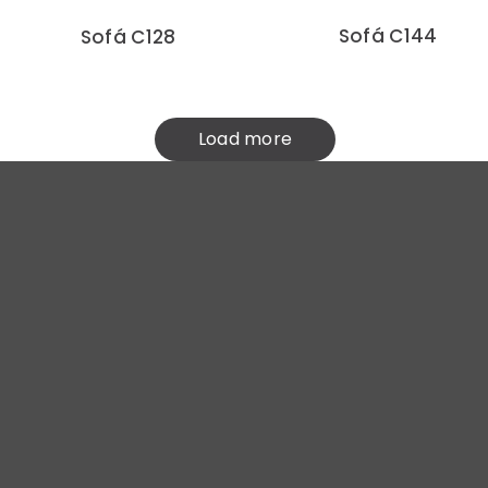
Sofá C144
Sofá C128
Load more
Pioneira em investir no design
Brasileiro.
ÁREAS DE ATUAÇÃO