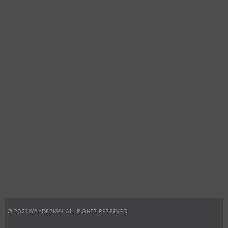
Way Design
(21) 3325-0077 / 2529-2157
Way Corporate
(21) 2491-8496
Way Garden
(21) 3325-0077
CONTATOS
vendas@waydesign.com.br
vendas.corporativas@waydesign.
com.br
REDES SOCIAIS
Facebook
Instagram
© 2021
WAYDESIGN
. ALL RIGHTS RESERVED.