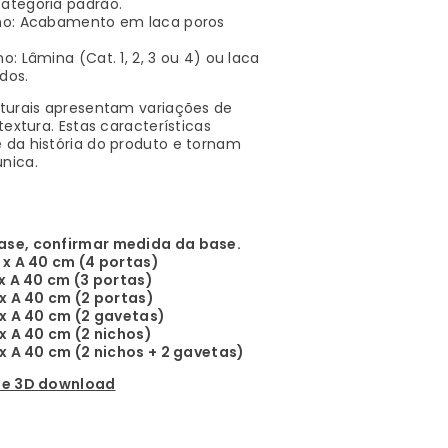
ategoria padrão.
no: Acabamento em laca poros
o: Lâmina (Cat. 1, 2, 3 ou 4) ou laca
dos.
aturais apresentam variações de
 textura. Estas características
 da história do produto e tornam
nica.
ase, confirmar medida da base.
0 x A 40 cm (4 portas)
 x A 40 cm (3 portas)
 x A 40 cm (2 portas)
0 x A 40 cm (2 gavetas)
 x A 40 cm (2 nichos)
 x A 40 cm (2 nichos + 2 gavetas)
 e 3D download