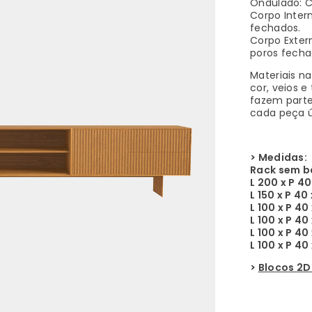
Ondulado: C
Corpo Inter
fechados.
Corpo Extern
poros fecha
Materiais n
cor, veios e
fazem parte
cada peça ú
> Medidas:
Rack sem b
L 200 x P 4
L 150 x P 40
L 100 x P 40
L 100 x P 4
L 100 x P 40
L 100 x P 40
>
Blocos 2D